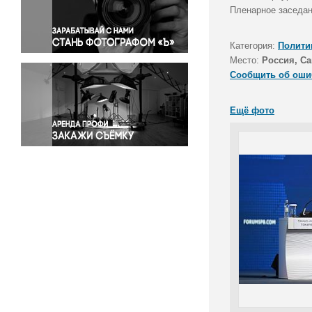
Правосудие
Пленарное заседан
Происшествия и конфликты
Религия
Категория:
Полити
Место:
Россия, Са
Светская жизнь
Сообщить об оши
Спорт
Экология
Ещё фото
Экономика и бизнес