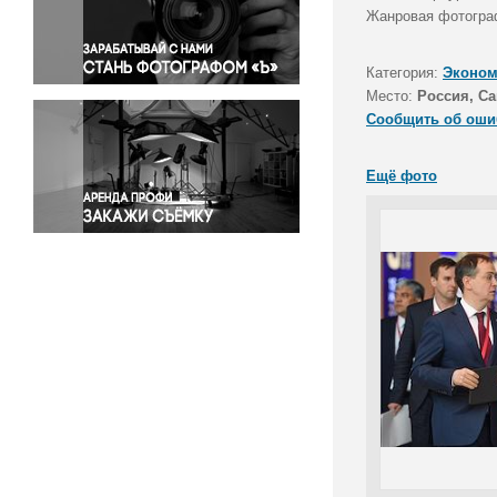
Правосудие
Жанровая фотограф
Происшествия и конфликты
Религия
Категория:
Эконом
Место:
Россия, Са
Светская жизнь
Сообщить об оши
Спорт
Экология
Ещё фото
Экономика и бизнес