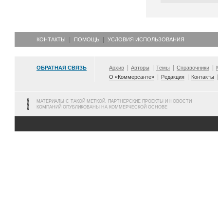
КОНТАКТЫ
ПОМОЩЬ
УСЛОВИЯ ИСПОЛЬЗОВАНИЯ
ОБРАТНАЯ СВЯЗЬ
Архив
Авторы
Темы
Справочники
О «Коммерсанте»
Редакция
Контакты
МАТЕРИАЛЫ С ТАКОЙ МЕТКОЙ, ПАРТНЕРСКИЕ ПРОЕКТЫ И НОВОСТИ
КОМПАНИЙ ОПУБЛИКОВАНЫ НА КОММЕРЧЕСКОЙ ОСНОВЕ