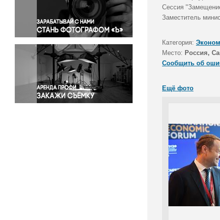
Правосудие
Сессия "Замещение
Заместитель минис
Происшествия и конфликты
Религия
Категория:
Эконом
Светская жизнь
Место:
Россия, Са
Спорт
Сообщить об оши
Экология
Экономика и бизнес
Ещё фото