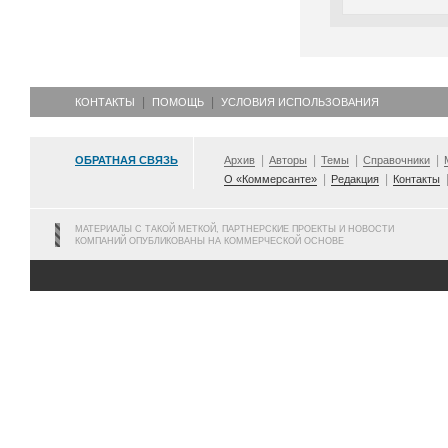
КОНТАКТЫ
ПОМОЩЬ
УСЛОВИЯ ИСПОЛЬЗОВАНИЯ
ОБРАТНАЯ СВЯЗЬ
Архив
Авторы
Темы
Справочники
О «Коммерсанте»
Редакция
Контакты
МАТЕРИАЛЫ С ТАКОЙ МЕТКОЙ, ПАРТНЕРСКИЕ ПРОЕКТЫ И НОВОСТИ
КОМПАНИЙ ОПУБЛИКОВАНЫ НА КОММЕРЧЕСКОЙ ОСНОВЕ