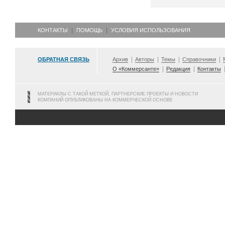
КОНТАКТЫ
ПОМОЩЬ
УСЛОВИЯ ИСПОЛЬЗОВАНИЯ
ОБРАТНАЯ СВЯЗЬ
Архив
Авторы
Темы
Справочники
О «Коммерсанте»
Редакция
Контакты
МАТЕРИАЛЫ С ТАКОЙ МЕТКОЙ, ПАРТНЕРСКИЕ ПРОЕКТЫ И НОВОСТИ
КОМПАНИЙ ОПУБЛИКОВАНЫ НА КОММЕРЧЕСКОЙ ОСНОВЕ