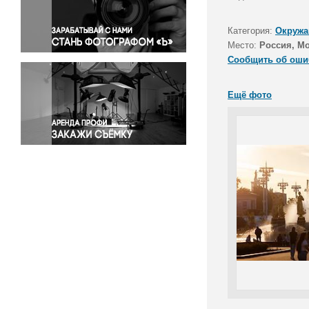
Правосудие
Происшествия и конфликты
Категория:
Окружа
Религия
Место:
Россия, М
Сообщить об оши
Светская жизнь
Спорт
Ещё фото
Экология
Экономика и бизнес