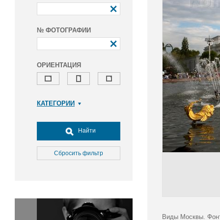
№ ФОТОГРАФИИ
ОРИЕНТАЦИЯ
КАТЕГОРИИ
Армия и ВПК
Досуг, туризм и отдых
Найти
Культура
Медицина
Сбросить фильтр
Наука
Образование
Общество
Окружающая среда
Политика
Виды Москвы. Фонт