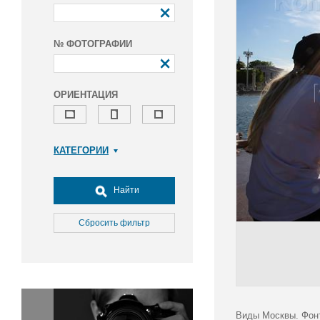
№ ФОТОГРАФИИ
ОРИЕНТАЦИЯ
КАТЕГОРИИ
Армия и ВПК
Досуг, туризм и отдых
Найти
Культура
Медицина
Сбросить фильтр
Наука
Образование
Общество
Окружающая среда
Политика
Виды Москвы. Фонт