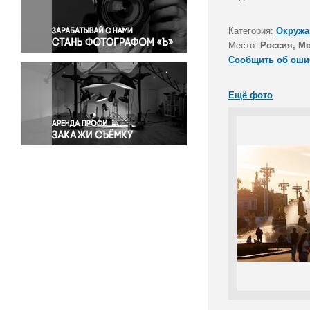
Правосудие
Происшествия и конфликты
Категория:
Окружа
Религия
Место:
Россия, М
Сообщить об оши
Светская жизнь
Спорт
Ещё фото
Экология
Экономика и бизнес