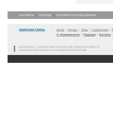
КОНТАКТЫ
ПОМОЩЬ
УСЛОВИЯ ИСПОЛЬЗОВАНИЯ
ОБРАТНАЯ СВЯЗЬ
Архив
Авторы
Темы
Справочники
О «Коммерсанте»
Редакция
Контакты
МАТЕРИАЛЫ С ТАКОЙ МЕТКОЙ, ПАРТНЕРСКИЕ ПРОЕКТЫ И НОВОСТИ
КОМПАНИЙ ОПУБЛИКОВАНЫ НА КОММЕРЧЕСКОЙ ОСНОВЕ