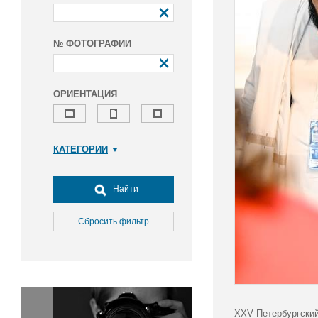
№ ФОТОГРАФИИ
ОРИЕНТАЦИЯ
КАТЕГОРИИ
Армия и ВПК
Досуг, туризм и отдых
Найти
Культура
Медицина
Сбросить фильтр
Наука
Образование
Общество
Окружающая среда
Политика
XXV Петербургский