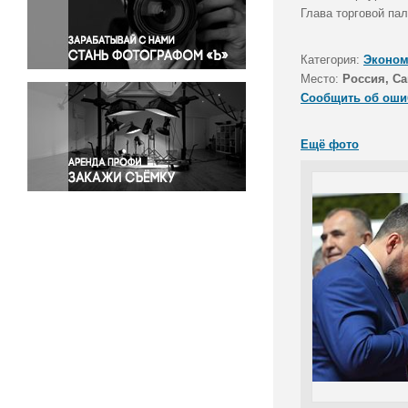
Правосудие
Глава торговой па
Происшествия и конфликты
Религия
Категория:
Эконом
Место:
Россия, Са
Светская жизнь
Сообщить об оши
Спорт
Экология
Ещё фото
Экономика и бизнес