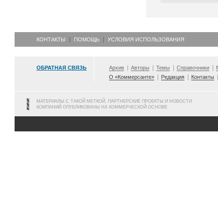
КОНТАКТЫ
ПОМОЩЬ
УСЛОВИЯ ИСПОЛЬЗОВАНИЯ
ОБРАТНАЯ СВЯЗЬ
Архив
Авторы
Темы
Справочники
О «Коммерсанте»
Редакция
Контакты
МАТЕРИАЛЫ С ТАКОЙ МЕТКОЙ, ПАРТНЕРСКИЕ ПРОЕКТЫ И НОВОСТИ
КОМПАНИЙ ОПУБЛИКОВАНЫ НА КОММЕРЧЕСКОЙ ОСНОВЕ