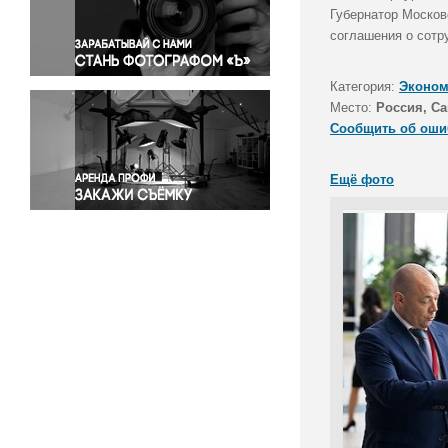
Правосудие
Губернатор Москов
соглашения о сотр
Происшествия и конфликты
Религия
Категория:
Эконом
Светская жизнь
Место:
Россия, Са
Спорт
Сообщить об оши
Экология
Экономика и бизнес
Ещё фото