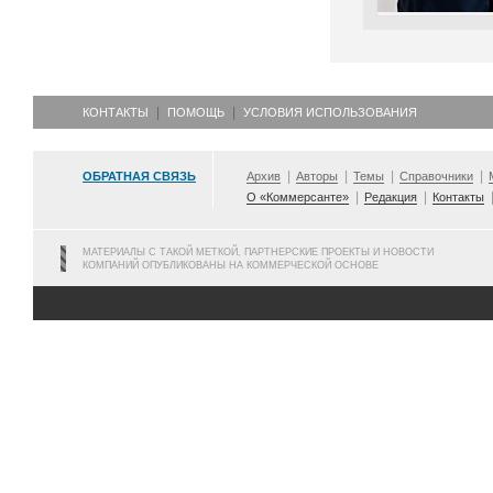
КОНТАКТЫ
ПОМОЩЬ
УСЛОВИЯ ИСПОЛЬЗОВАНИЯ
ОБРАТНАЯ СВЯЗЬ
Архив
Авторы
Темы
Справочники
О «Коммерсанте»
Редакция
Контакты
МАТЕРИАЛЫ С ТАКОЙ МЕТКОЙ, ПАРТНЕРСКИЕ ПРОЕКТЫ И НОВОСТИ
КОМПАНИЙ ОПУБЛИКОВАНЫ НА КОММЕРЧЕСКОЙ ОСНОВЕ