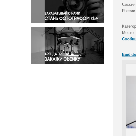
Правосудие
Сессия
России
Происшествия и конфликты
Религия
Катего
Светская жизнь
Место:
Спорт
Сообщ
Экология
Экономика и бизнес
Ещё ф