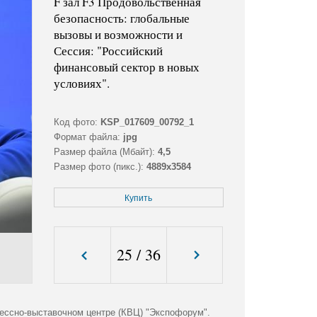
F зал F3 Продовольственная
безопасность: глобальные
вызовы и возможности и
Сессия: "Российский
финансовый сектор в новых
условиях".
Код фото:
KSP_017609_00792_1
Формат файла:
jpg
Размер файла (Мбайт):
4,5
Размер фото (пикс.):
4889x3584
Купить
25
/
36
ессно-выставочном центре (КВЦ) "Экспофорум".