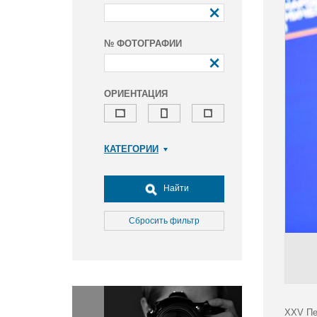
№ ФОТОГРАФИИ
ОРИЕНТАЦИЯ
КАТЕГОРИИ
Армия и ВПК
Досуг, туризм и отдых
Найти
Культура
Медицина
Сбросить фильтр
Наука
Образование
Общество
Окружающая среда
Политика
XXV Пе