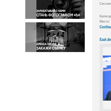
Правосудие
Сессия
Происшествия и конфликты
Религия
Катего
Место:
Светская жизнь
Сообщ
Спорт
Экология
Ещё ф
Экономика и бизнес