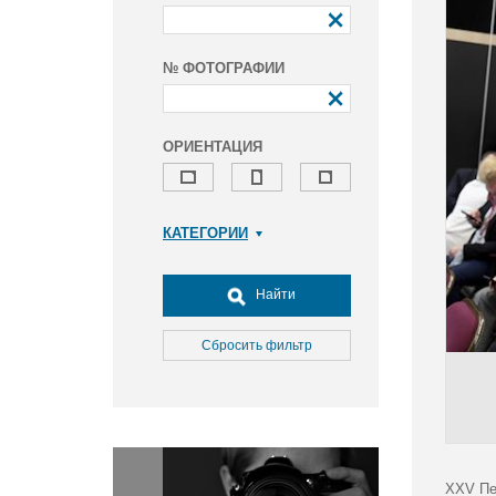
№ ФОТОГРАФИИ
ОРИЕНТАЦИЯ
КАТЕГОРИИ
Армия и ВПК
Досуг, туризм и отдых
Найти
Культура
Медицина
Сбросить фильтр
Наука
Образование
Общество
Окружающая среда
Политика
XXV Пе