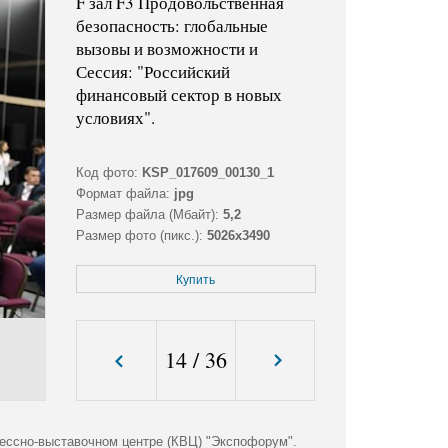
F зал F3 Продовольственная
безопасность: глобальные
вызовы и возможности и
Сессия: "Российский
финансовый сектор в новых
условиях".
Код фото:
KSP_017609_00130_1
Формат файла:
jpg
Размер файла (Мбайт):
5,2
Размер фото (пикс.):
5026x3490
Купить
14
/
36
ессно-выставочном центре (КВЦ) "Экспофорум".