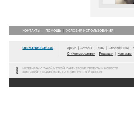
КОНТАКТЫ
ПОМОЩЬ
УСЛОВИЯ ИСПОЛЬЗОВАНИЯ
ОБРАТНАЯ СВЯЗЬ
Архив
Авторы
Темы
Справочники
О «Коммерсанте»
Редакция
Контакты
МАТЕРИАЛЫ С ТАКОЙ МЕТКОЙ, ПАРТНЕРСКИЕ ПРОЕКТЫ И НОВОСТИ
КОМПАНИЙ ОПУБЛИКОВАНЫ НА КОММЕРЧЕСКОЙ ОСНОВЕ