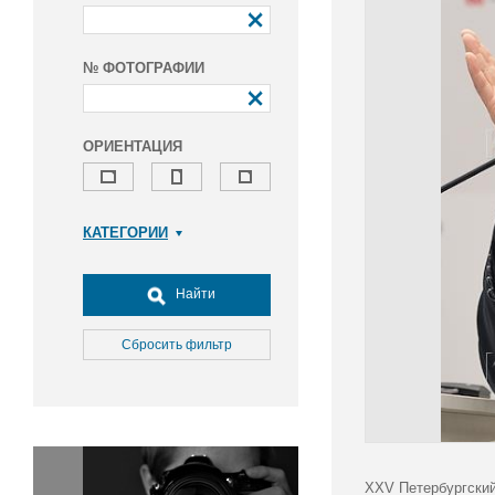
№ ФОТОГРАФИИ
ОРИЕНТАЦИЯ
КАТЕГОРИИ
Армия и ВПК
Досуг, туризм и отдых
Найти
Культура
Медицина
Сбросить фильтр
Наука
Образование
Общество
Окружающая среда
Политика
XXV Петербургский