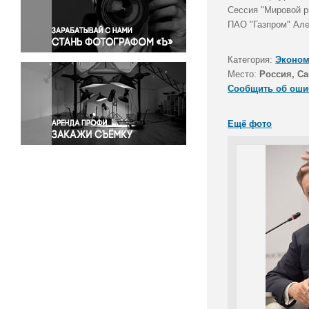
Правосудие
Сессия "Мировой р
ПАО "Газпром" Але
Происшествия и конфликты
Религия
Категория:
Эконом
Светская жизнь
Место:
Россия, Са
Спорт
Сообщить об оши
Экология
Экономика и бизнес
Ещё фото