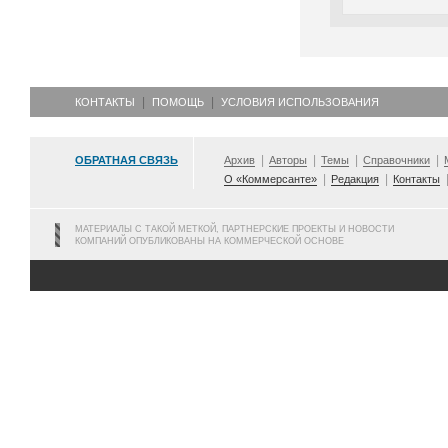
КОНТАКТЫ
ПОМОЩЬ
УСЛОВИЯ ИСПОЛЬЗОВАНИЯ
ОБРАТНАЯ СВЯЗЬ
Архив
Авторы
Темы
Справочники
О «Коммерсанте»
Редакция
Контакты
МАТЕРИАЛЫ С ТАКОЙ МЕТКОЙ, ПАРТНЕРСКИЕ ПРОЕКТЫ И НОВОСТИ
КОМПАНИЙ ОПУБЛИКОВАНЫ НА КОММЕРЧЕСКОЙ ОСНОВЕ