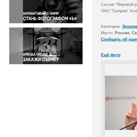
Правосудие
Сессия "Мировой р
ПАО "Газпром" Але
Происшествия и конфликты
Религия
Категория:
Эконом
Светская жизнь
Место:
Россия, Са
Спорт
Сообщить об оши
Экология
Экономика и бизнес
Ещё фото