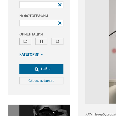
№ ФОТОГРАФИИ
ОРИЕНТАЦИЯ
КАТЕГОРИИ
Армия и ВПК
Досуг, туризм и отдых
Найти
Культура
Медицина
Сбросить фильтр
Наука
Образование
Общество
Окружающая среда
Политика
XXV Петербургский