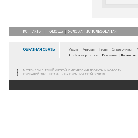
КОНТАКТЫ
ПОМОЩЬ
УСЛОВИЯ ИСПОЛЬЗОВАНИЯ
ОБРАТНАЯ СВЯЗЬ
Архив
Авторы
Темы
Справочники
О «Коммерсанте»
Редакция
Контакты
МАТЕРИАЛЫ С ТАКОЙ МЕТКОЙ, ПАРТНЕРСКИЕ ПРОЕКТЫ И НОВОСТИ
КОМПАНИЙ ОПУБЛИКОВАНЫ НА КОММЕРЧЕСКОЙ ОСНОВЕ