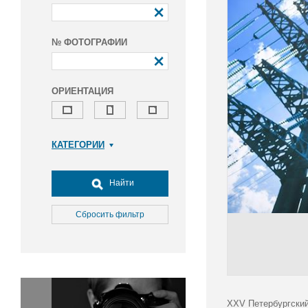
№ ФОТОГРАФИИ
ОРИЕНТАЦИЯ
КАТЕГОРИИ
Армия и ВПК
Досуг, туризм и отдых
Найти
Культура
Медицина
Сбросить фильтр
Наука
Образование
Общество
Окружающая среда
Политика
XXV Петербургский