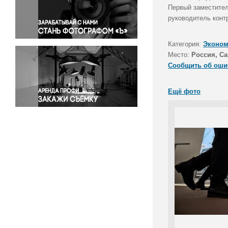
Правосудие
Первый заместител
руководитель конт
Происшествия и конфликты
Религия
Категория:
Эконом
Светская жизнь
Место:
Россия, Са
Спорт
Сообщить об оши
Экология
Экономика и бизнес
Ещё фото