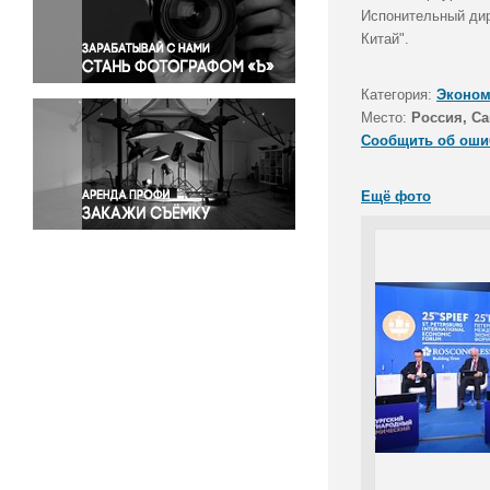
Правосудие
Испонительный дир
Китай".
Происшествия и конфликты
Религия
Категория:
Эконом
Светская жизнь
Место:
Россия, Са
Спорт
Сообщить об оши
Экология
Экономика и бизнес
Ещё фото