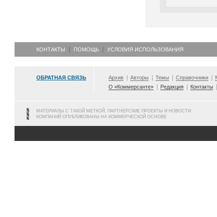
КОНТАКТЫ
ПОМОЩЬ
УСЛОВИЯ ИСПОЛЬЗОВАНИЯ
ОБРАТНАЯ СВЯЗЬ
Архив
Авторы
Темы
Справочники
О «Коммерсанте»
Редакция
Контакты
МАТЕРИАЛЫ С ТАКОЙ МЕТКОЙ, ПАРТНЕРСКИЕ ПРОЕКТЫ И НОВОСТИ
КОМПАНИЙ ОПУБЛИКОВАНЫ НА КОММЕРЧЕСКОЙ ОСНОВЕ