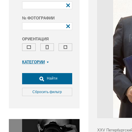
№ ФОТОГРАФИИ
ОРИЕНТАЦИЯ
КАТЕГОРИИ
Армия и ВПК
Досуг, туризм и отдых
Найти
Культура
Медицина
Сбросить фильтр
Наука
Образование
Общество
Окружающая среда
Политика
XXV Петербургский