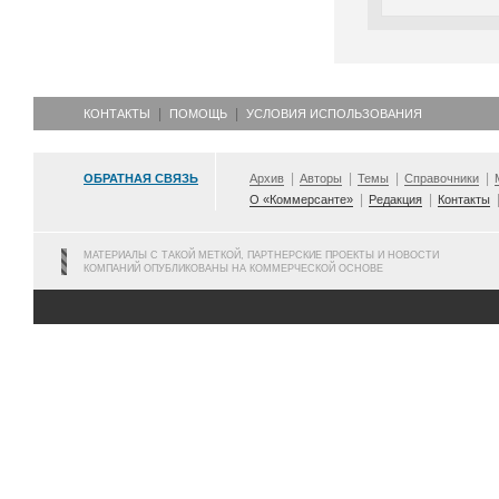
КОНТАКТЫ
ПОМОЩЬ
УСЛОВИЯ ИСПОЛЬЗОВАНИЯ
ОБРАТНАЯ СВЯЗЬ
Архив
Авторы
Темы
Справочники
О «Коммерсанте»
Редакция
Контакты
МАТЕРИАЛЫ С ТАКОЙ МЕТКОЙ, ПАРТНЕРСКИЕ ПРОЕКТЫ И НОВОСТИ
КОМПАНИЙ ОПУБЛИКОВАНЫ НА КОММЕРЧЕСКОЙ ОСНОВЕ