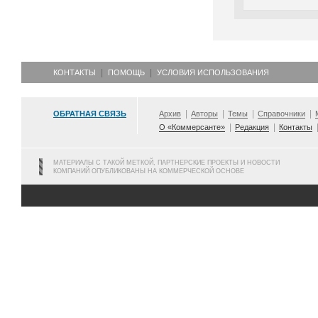
КОНТАКТЫ
ПОМОЩЬ
УСЛОВИЯ ИСПОЛЬЗОВАНИЯ
ОБРАТНАЯ СВЯЗЬ
Архив
Авторы
Темы
Справочники
О «Коммерсанте»
Редакция
Контакты
МАТЕРИАЛЫ С ТАКОЙ МЕТКОЙ, ПАРТНЕРСКИЕ ПРОЕКТЫ И НОВОСТИ
КОМПАНИЙ ОПУБЛИКОВАНЫ НА КОММЕРЧЕСКОЙ ОСНОВЕ