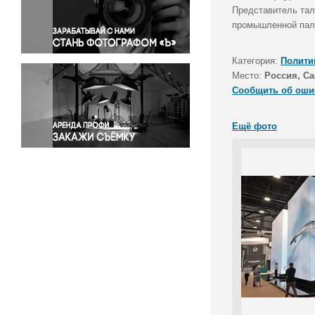
Правосудие
Представитель тал
промышленной пал
Происшествия и конфликты
Религия
Категория:
Полити
Светская жизнь
Место:
Россия, Са
Спорт
Сообщить об оши
Экология
Экономика и бизнес
Ещё фото