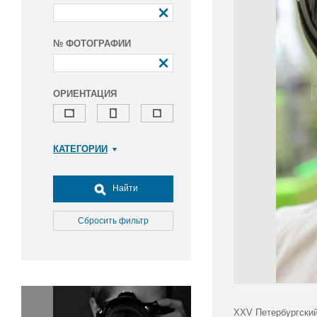
№ ФОТОГРАФИИ
ОРИЕНТАЦИЯ
КАТЕГОРИИ
Армия и ВПК
Досуг, туризм и отдых
Найти
Культура
Медицина
Сбросить фильтр
Наука
Образование
Общество
Окружающая среда
Политика
XXV Петербургский