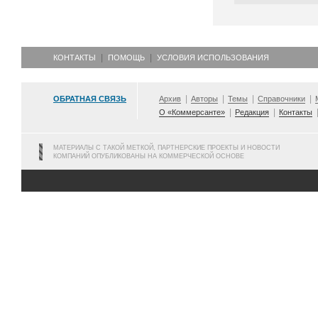
КОНТАКТЫ
ПОМОЩЬ
УСЛОВИЯ ИСПОЛЬЗОВАНИЯ
ОБРАТНАЯ СВЯЗЬ
Архив
Авторы
Темы
Справочники
О «Коммерсанте»
Редакция
Контакты
МАТЕРИАЛЫ С ТАКОЙ МЕТКОЙ, ПАРТНЕРСКИЕ ПРОЕКТЫ И НОВОСТИ
КОМПАНИЙ ОПУБЛИКОВАНЫ НА КОММЕРЧЕСКОЙ ОСНОВЕ