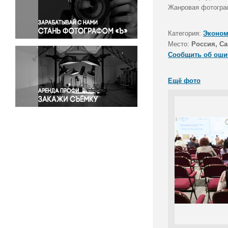
Правосудие
Жанровая фотограф
Происшествия и конфликты
Религия
Категория:
Эконом
Место:
Россия, Са
Светская жизнь
Сообщить об оши
Спорт
Экология
Ещё фото
Экономика и бизнес