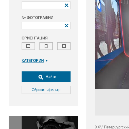
№ ФОТОГРАФИИ
ОРИЕНТАЦИЯ
КАТЕГОРИИ
Армия и ВПК
Досуг, туризм и отдых
Найти
Культура
Медицина
Сбросить фильтр
Наука
Образование
Общество
Окружающая среда
Политика
XXV Петербургский