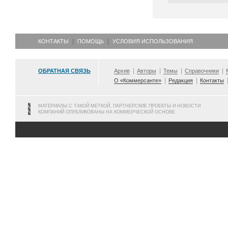
КОНТАКТЫ
ПОМОЩЬ
УСЛОВИЯ ИСПОЛЬЗОВАНИЯ
ОБРАТНАЯ СВЯЗЬ
Архив
Авторы
Темы
Справочники
О «Коммерсанте»
Редакция
Контакты
МАТЕРИАЛЫ С ТАКОЙ МЕТКОЙ, ПАРТНЕРСКИЕ ПРОЕКТЫ И НОВОСТИ
КОМПАНИЙ ОПУБЛИКОВАНЫ НА КОММЕРЧЕСКОЙ ОСНОВЕ