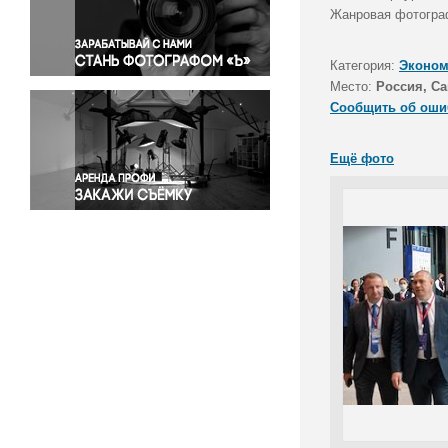
Правосудие
Жанровая фотограф
Происшествия и конфликты
Религия
Категория:
Эконом
Место:
Россия, Са
Светская жизнь
Сообщить об оши
Спорт
Экология
Ещё фото
Экономика и бизнес