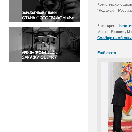
Правосудие
Кремлевского двор
"Редакция "Российс
Происшествия и конфликты
Религия
Категория:
Полити
Светская жизнь
Место:
Россия, М
Спорт
Сообщить об оши
Экология
Экономика и бизнес
Ещё фото