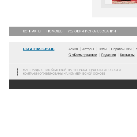
КОНТАКТЫ
ПОМОЩЬ
УСЛОВИЯ ИСПОЛЬЗОВАНИЯ
ОБРАТНАЯ СВЯЗЬ
Архив
Авторы
Темы
Справочники
О «Коммерсанте»
Редакция
Контакты
МАТЕРИАЛЫ С ТАКОЙ МЕТКОЙ, ПАРТНЕРСКИЕ ПРОЕКТЫ И НОВОСТИ
КОМПАНИЙ ОПУБЛИКОВАНЫ НА КОММЕРЧЕСКОЙ ОСНОВЕ