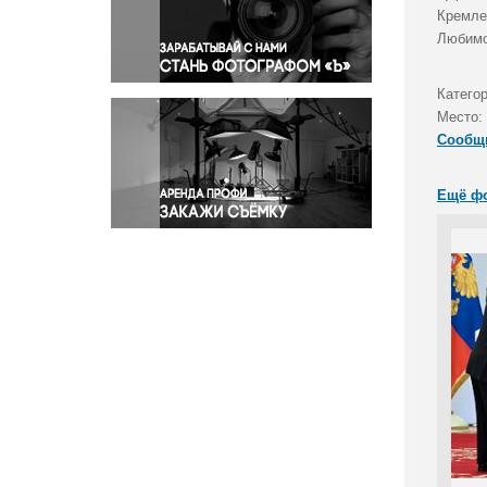
Правосудие
Кремле
Любимо
Происшествия и конфликты
Религия
Катего
Светская жизнь
Место:
Спорт
Сообщ
Экология
Экономика и бизнес
Ещё ф