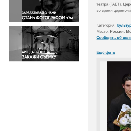
Правосудие
театра (ГАБТ). Це
во время церемони
Происшествия и конфликты
Религия
Категория:
Культу
Светская жизнь
Место:
Россия, М
Спорт
Сообщить об оши
Экология
Экономика и бизнес
Ещё фото