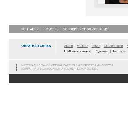
КОНТАКТЫ
ПОМОЩЬ
УСЛОВИЯ ИСПОЛЬЗОВАНИЯ
ОБРАТНАЯ СВЯЗЬ
Архив
Авторы
Темы
Справочники
О «Коммерсанте»
Редакция
Контакты
МАТЕРИАЛЫ С ТАКОЙ МЕТКОЙ, ПАРТНЕРСКИЕ ПРОЕКТЫ И НОВОСТИ
КОМПАНИЙ ОПУБЛИКОВАНЫ НА КОММЕРЧЕСКОЙ ОСНОВЕ