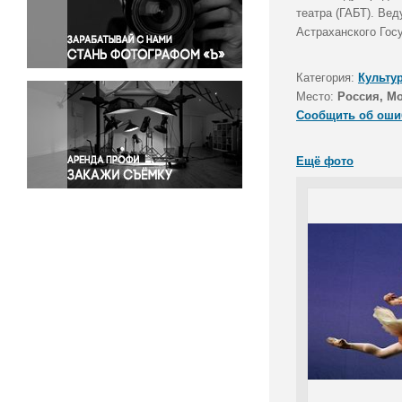
Правосудие
театра (ГАБТ). Ве
Астраханского Гос
Происшествия и конфликты
Религия
Категория:
Культу
Светская жизнь
Место:
Россия, М
Спорт
Сообщить об оши
Экология
Экономика и бизнес
Ещё фото