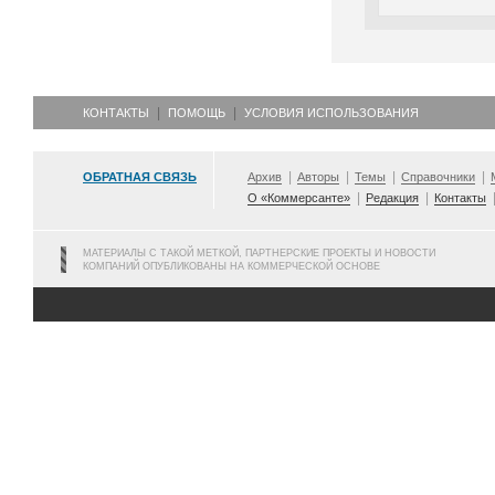
КОНТАКТЫ
ПОМОЩЬ
УСЛОВИЯ ИСПОЛЬЗОВАНИЯ
ОБРАТНАЯ СВЯЗЬ
Архив
Авторы
Темы
Справочники
О «Коммерсанте»
Редакция
Контакты
МАТЕРИАЛЫ С ТАКОЙ МЕТКОЙ, ПАРТНЕРСКИЕ ПРОЕКТЫ И НОВОСТИ
КОМПАНИЙ ОПУБЛИКОВАНЫ НА КОММЕРЧЕСКОЙ ОСНОВЕ