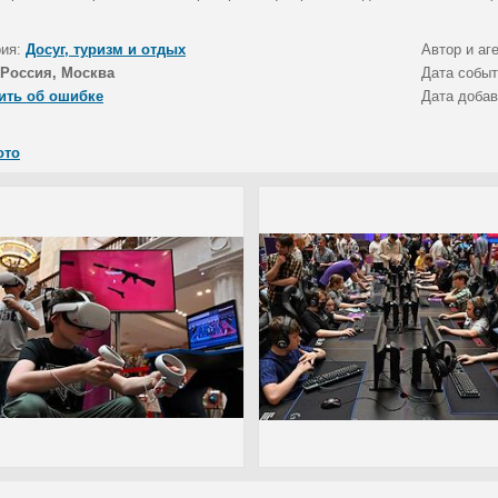
рия:
Досуг, туризм и отдых
Автор и аг
Россия, Москва
Дата собы
ить об ошибке
Дата доба
ото