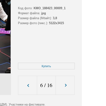
Код фото:
KMO_188423_00009_1
Формат файла:
jpg
Размер файла (Мбайт):
3,8
Размер фото (пикс.):
5122x3415
Купить
6
/
16
ЦДМ). Участники на фестивале.