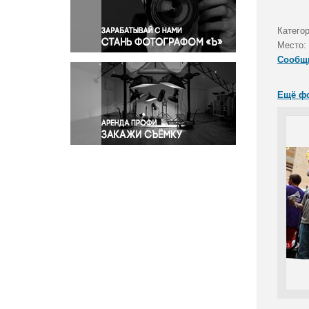
Правосудие
Происшествия и конфликты
Катего
Религия
Место:
Сообщ
Светская жизнь
Спорт
Ещё ф
Экология
Экономика и бизнес