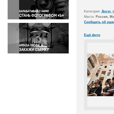
Правосудие
Происшествия и конфликты
Категория:
Досуг, 
Религия
Место:
Россия, М
Сообщить об оши
Светская жизнь
Спорт
Ещё фото
Экология
Экономика и бизнес