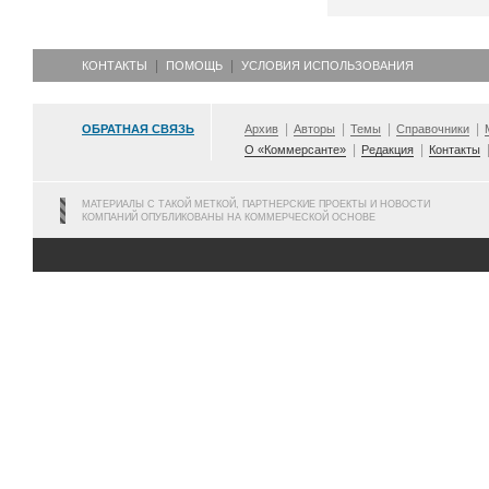
КОНТАКТЫ
ПОМОЩЬ
УСЛОВИЯ ИСПОЛЬЗОВАНИЯ
ОБРАТНАЯ СВЯЗЬ
Архив
Авторы
Темы
Справочники
О «Коммерсанте»
Редакция
Контакты
МАТЕРИАЛЫ С ТАКОЙ МЕТКОЙ, ПАРТНЕРСКИЕ ПРОЕКТЫ И НОВОСТИ
КОМПАНИЙ ОПУБЛИКОВАНЫ НА КОММЕРЧЕСКОЙ ОСНОВЕ