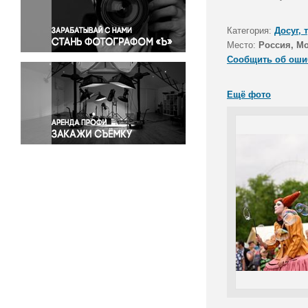
Правосудие
Происшествия и конфликты
Категория:
Досуг, 
Религия
Место:
Россия, М
Сообщить об оши
Светская жизнь
Спорт
Ещё фото
Экология
Экономика и бизнес