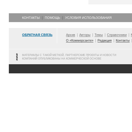
КОНТАКТЫ
ПОМОЩЬ
УСЛОВИЯ ИСПОЛЬЗОВАНИЯ
ОБРАТНАЯ СВЯЗЬ
Архив
Авторы
Темы
Справочники
О «Коммерсанте»
Редакция
Контакты
МАТЕРИАЛЫ С ТАКОЙ МЕТКОЙ, ПАРТНЕРСКИЕ ПРОЕКТЫ И НОВОСТИ
КОМПАНИЙ ОПУБЛИКОВАНЫ НА КОММЕРЧЕСКОЙ ОСНОВЕ