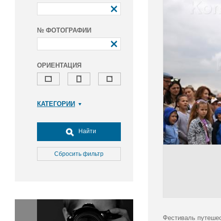
№ ФОТОГРАФИИ
ОРИЕНТАЦИЯ
КАТЕГОРИИ
Армия и ВПК
Досуг, туризм и отдых
Найти
Культура
Медицина
Сбросить фильтр
Наука
Образование
Общество
Окружающая среда
Политика
Фестиваль путешес