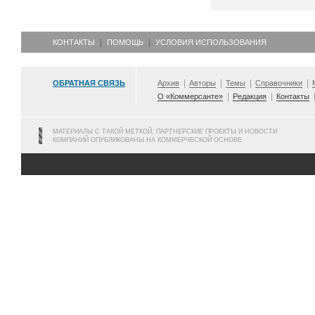
КОНТАКТЫ
ПОМОЩЬ
УСЛОВИЯ ИСПОЛЬЗОВАНИЯ
ОБРАТНАЯ СВЯЗЬ
Архив
Авторы
Темы
Справочники
О «Коммерсанте»
Редакция
Контакты
МАТЕРИАЛЫ С ТАКОЙ МЕТКОЙ, ПАРТНЕРСКИЕ ПРОЕКТЫ И НОВОСТИ
КОМПАНИЙ ОПУБЛИКОВАНЫ НА КОММЕРЧЕСКОЙ ОСНОВЕ