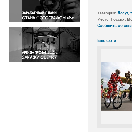
Правосудие
Происшествия и конфликты
Категория:
Досуг, 
Религия
Место:
Россия, М
Сообщить об оши
Светская жизнь
Спорт
Ещё фото
Экология
Экономика и бизнес