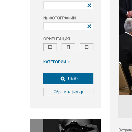
№ ФОТОГРАФИИ
ОРИЕНТАЦИЯ
КАТЕГОРИИ
Армия и ВПК
Досуг, туризм и отдых
Найти
Культура
Медицина
Сбросить фильтр
Наука
Образование
Общество
Окружающая среда
Политика
Встреч