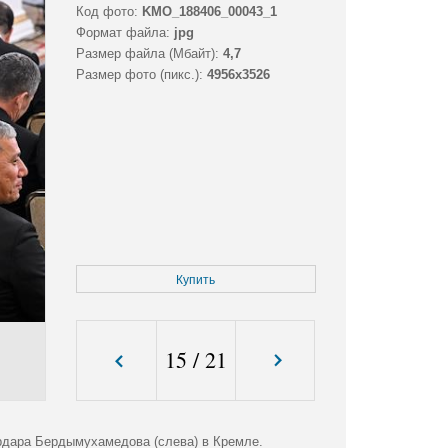
Код фото:
KMO_188406_00043_1
Формат файла:
jpg
Размер файла (Мбайт):
4,7
Размер фото (пикс.):
4956x3526
Купить
15
/
21
рдара Бердымухамедова (слева) в Кремле.