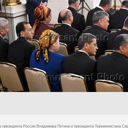
а президента России Владимира Путина и президента Туркменистана Се