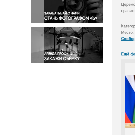
Правосудие
Церемо
правит
Происшествия и конфликты
Религия
Катего
Светская жизнь
Место:
Спорт
Сообщ
Экология
Экономика и бизнес
Ещё ф