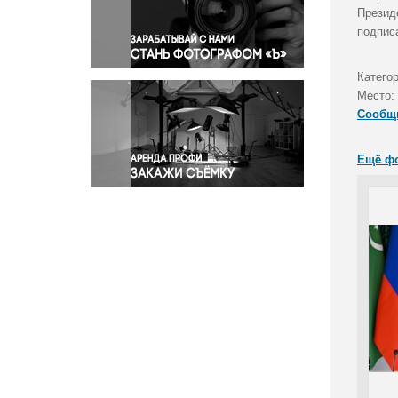
Правосудие
Презид
подпис
Происшествия и конфликты
Религия
Катего
Светская жизнь
Место:
Спорт
Сообщ
Экология
Экономика и бизнес
Ещё ф