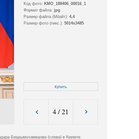
Код фото:
KMO_188406_00016_1
Формат файла:
jpg
Размер файла (Мбайт):
4,4
Размер фото (пикс.):
5014x3485
Купить
4
/
21
рдара Бердымухамедова (слева) в Кремле.