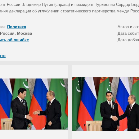
ент России Владимир Путин (справа) и президент Туркмении Сердар Бе
ания декларации об углублении стратегического партнерства между Росс
рия:
Политика
Автор и аг
Россия, Москва
Дата собы
ить об ошибке
Дата доба
ото