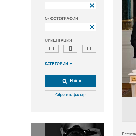
№ ФОТОГРАФИИ
ОРИЕНТАЦИЯ
КАТЕГОРИИ
Армия и ВПК
Досуг, туризм и отдых
Найти
Культура
Медицина
Сбросить фильтр
Наука
Образование
Общество
Окружающая среда
Политика
Встреч