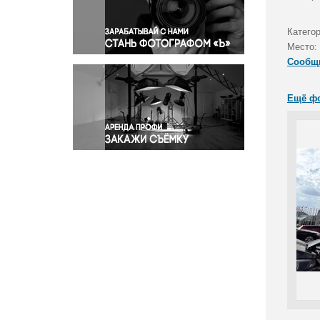
Правосудие
Происшествия и конфликты
Катего
Религия
Место:
Сообщ
Светская жизнь
Спорт
Ещё ф
Экология
Экономика и бизнес