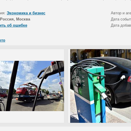
рия:
Экономика и бизнес
Автор и аг
Россия, Москва
Дата собы
ить об ошибке
Дата доба
ото