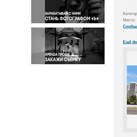
Правосудие
Происшествия и конфликты
Катего
Религия
Место:
Сообщ
Светская жизнь
Спорт
Ещё ф
Экология
Экономика и бизнес