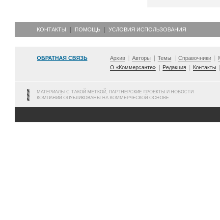
КОНТАКТЫ
ПОМОЩЬ
УСЛОВИЯ ИСПОЛЬЗОВАНИЯ
ОБРАТНАЯ СВЯЗЬ
Архив
Авторы
Темы
Справочники
О «Коммерсанте»
Редакция
Контакты
МАТЕРИАЛЫ С ТАКОЙ МЕТКОЙ, ПАРТНЕРСКИЕ ПРОЕКТЫ И НОВОСТИ
КОМПАНИЙ ОПУБЛИКОВАНЫ НА КОММЕРЧЕСКОЙ ОСНОВЕ