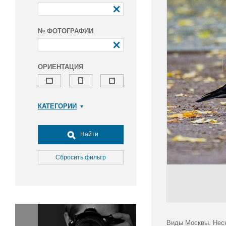
№ ФОТОГРАФИИ
ОРИЕНТАЦИЯ
КАТЕГОРИИ
Армия и ВПК
Досуг, туризм и отдых
Найти
Культура
Медицина
Сбросить фильтр
Наука
Образование
Общество
Окружающая среда
Политика
Виды Москвы. Неск