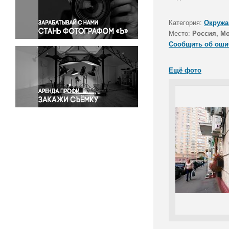
Правосудие
Происшествия и конфликты
Категория:
Окружа
Религия
Место:
Россия, М
Сообщить об оши
Светская жизнь
Спорт
Ещё фото
Экология
Экономика и бизнес