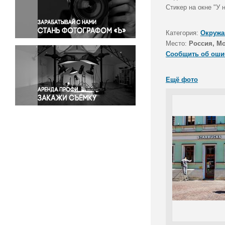
Правосудие
Стикер на окне "У
Происшествия и конфликты
Религия
Категория:
Окружа
Место:
Россия, М
Светская жизнь
Сообщить об оши
Спорт
Экология
Ещё фото
Экономика и бизнес