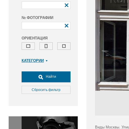
№ ФОТОГРАФИИ
ОРИЕНТАЦИЯ
КАТЕГОРИИ
Армия и ВПК
Досуг, туризм и отдых
Найти
Культура
Медицина
Сбросить фильтр
Наука
Образование
Общество
Окружающая среда
Политика
Виды Москвы. Улиц