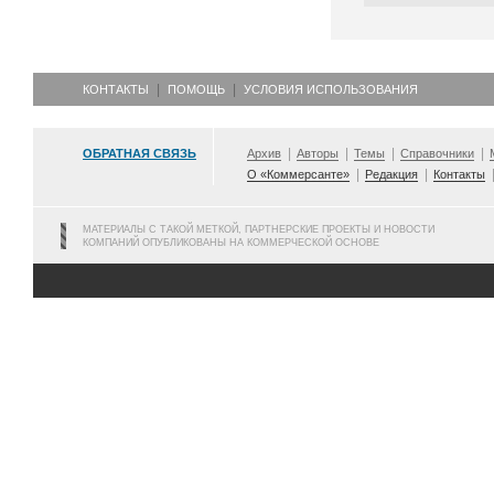
КОНТАКТЫ
ПОМОЩЬ
УСЛОВИЯ ИСПОЛЬЗОВАНИЯ
ОБРАТНАЯ СВЯЗЬ
Архив
Авторы
Темы
Справочники
О «Коммерсанте»
Редакция
Контакты
МАТЕРИАЛЫ С ТАКОЙ МЕТКОЙ, ПАРТНЕРСКИЕ ПРОЕКТЫ И НОВОСТИ
КОМПАНИЙ ОПУБЛИКОВАНЫ НА КОММЕРЧЕСКОЙ ОСНОВЕ