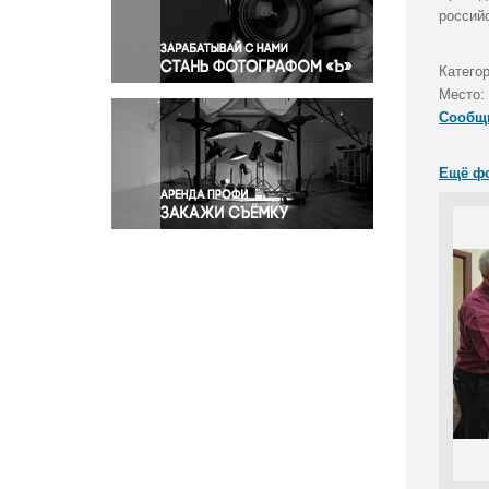
Правосудие
российс
Происшествия и конфликты
Религия
Катего
Место:
Светская жизнь
Сообщ
Спорт
Экология
Ещё ф
Экономика и бизнес