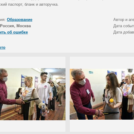
кий паспорт, бланк и авторучка.
рия:
Образование
Автор и аг
Россия, Москва
Дата собы
ить об ошибке
Дата доба
ото