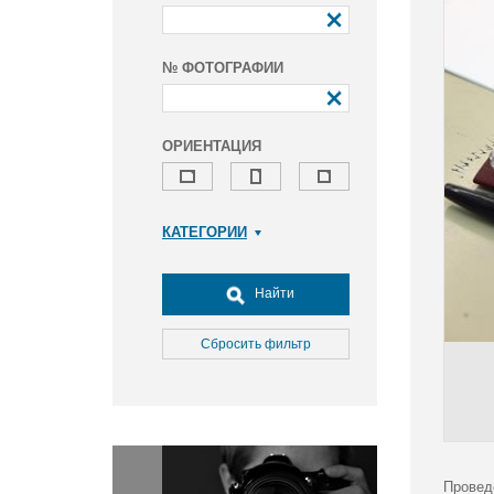
№ ФОТОГРАФИИ
ОРИЕНТАЦИЯ
КАТЕГОРИИ
Армия и ВПК
Досуг, туризм и отдых
Найти
Культура
Медицина
Сбросить фильтр
Наука
Образование
Общество
Окружающая среда
Политика
Провед