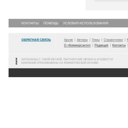
КОНТАКТЫ
ПОМОЩЬ
УСЛОВИЯ ИСПОЛЬЗОВАНИЯ
ОБРАТНАЯ СВЯЗЬ
Архив
Авторы
Темы
Справочники
О «Коммерсанте»
Редакция
Контакты
МАТЕРИАЛЫ С ТАКОЙ МЕТКОЙ, ПАРТНЕРСКИЕ ПРОЕКТЫ И НОВОСТИ
КОМПАНИЙ ОПУБЛИКОВАНЫ НА КОММЕРЧЕСКОЙ ОСНОВЕ