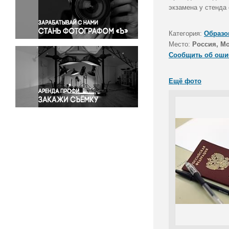
Правосудие
экзамена у стенда
Происшествия и конфликты
Религия
Категория:
Образо
Место:
Россия, М
Светская жизнь
Сообщить об оши
Спорт
Экология
Ещё фото
Экономика и бизнес