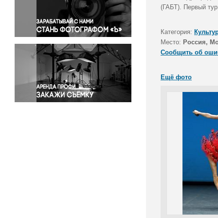
Правосудие
(ГАБТ). Первый ту
Происшествия и конфликты
Религия
Категория:
Культу
Место:
Россия, М
Светская жизнь
Сообщить об оши
Спорт
Экология
Ещё фото
Экономика и бизнес