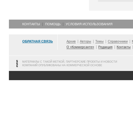
КОНТАКТЫ
ПОМОЩЬ
УСЛОВИЯ ИСПОЛЬЗОВАНИЯ
ОБРАТНАЯ СВЯЗЬ
Архив
Авторы
Темы
Справочники
О «Коммерсанте»
Редакция
Контакты
МАТЕРИАЛЫ С ТАКОЙ МЕТКОЙ, ПАРТНЕРСКИЕ ПРОЕКТЫ И НОВОСТИ
КОМПАНИЙ ОПУБЛИКОВАНЫ НА КОММЕРЧЕСКОЙ ОСНОВЕ