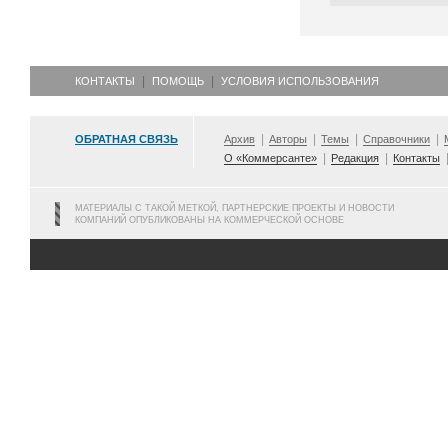
КОНТАКТЫ
ПОМОЩЬ
УСЛОВИЯ ИСПОЛЬЗОВАНИЯ
ОБРАТНАЯ СВЯЗЬ
Архив
Авторы
Темы
Справочники
О «Коммерсанте»
Редакция
Контакты
МАТЕРИАЛЫ С ТАКОЙ МЕТКОЙ, ПАРТНЕРСКИЕ ПРОЕКТЫ И НОВОСТИ
КОМПАНИЙ ОПУБЛИКОВАНЫ НА КОММЕРЧЕСКОЙ ОСНОВЕ