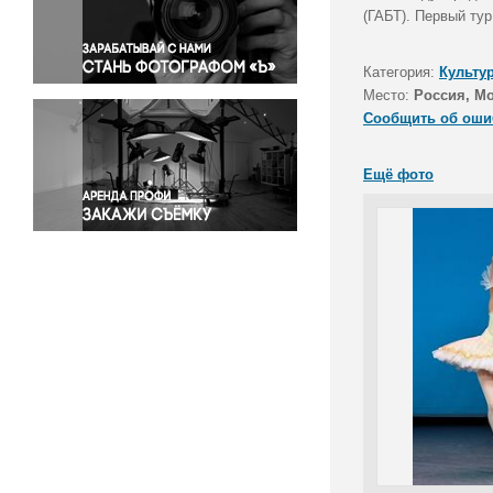
Правосудие
(ГАБТ). Первый ту
Происшествия и конфликты
Религия
Категория:
Культу
Место:
Россия, М
Светская жизнь
Сообщить об оши
Спорт
Экология
Ещё фото
Экономика и бизнес