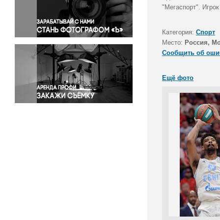
Правосудие
"Мегаспорт". Игрок
Происшествия и конфликты
Религия
Категория:
Спорт
Место:
Россия, М
Светская жизнь
Сообщить об оши
Спорт
Экология
Ещё фото
Экономика и бизнес