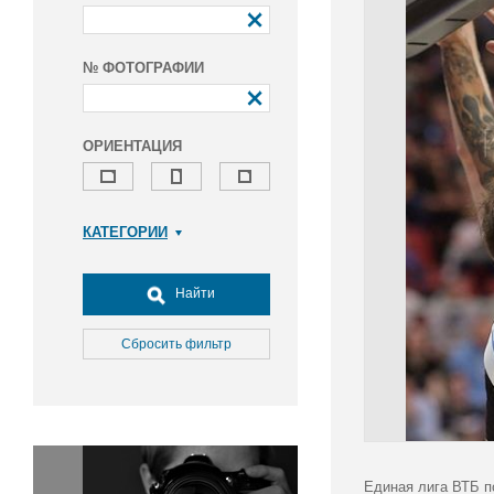
№ ФОТОГРАФИИ
ОРИЕНТАЦИЯ
КАТЕГОРИИ
Армия и ВПК
Досуг, туризм и отдых
Найти
Культура
Медицина
Сбросить фильтр
Наука
Образование
Общество
Окружающая среда
Политика
Единая лига ВТБ п