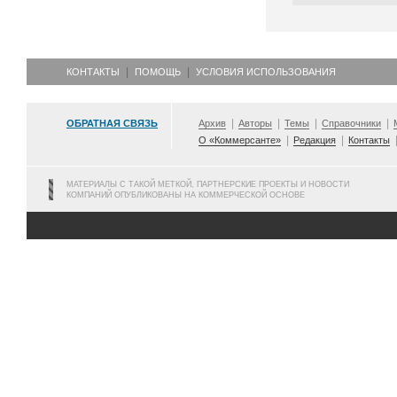
КОНТАКТЫ
ПОМОЩЬ
УСЛОВИЯ ИСПОЛЬЗОВАНИЯ
ОБРАТНАЯ СВЯЗЬ
Архив
Авторы
Темы
Справочники
О «Коммерсанте»
Редакция
Контакты
МАТЕРИАЛЫ С ТАКОЙ МЕТКОЙ, ПАРТНЕРСКИЕ ПРОЕКТЫ И НОВОСТИ
КОМПАНИЙ ОПУБЛИКОВАНЫ НА КОММЕРЧЕСКОЙ ОСНОВЕ