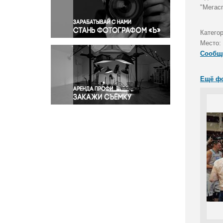
Правосудие
"Мегас
Происшествия и конфликты
Религия
Катего
Место:
Светская жизнь
Сообщ
Спорт
Экология
Ещё ф
Экономика и бизнес