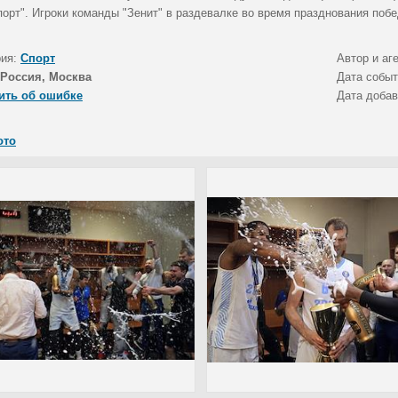
порт". Игроки команды "Зенит" в раздевалке во время празднования поб
рия:
Спорт
Автор и аг
Россия, Москва
Дата собы
ить об ошибке
Дата доба
ото