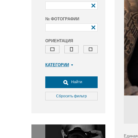
№ ФОТОГРАФИИ
ОРИЕНТАЦИЯ
КАТЕГОРИИ
Армия и ВПК
Досуг, туризм и отдых
Найти
Культура
Медицина
Сбросить фильтр
Наука
Образование
Общество
Окружающая среда
Политика
Единая