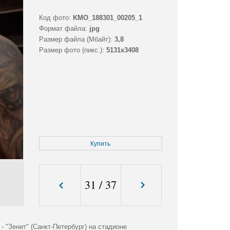
Код фото:
KMO_188301_00205_1
Формат файла:
jpg
Размер файла (Мбайт):
3,8
Размер фото (пикс.):
5131x3408
Купить
31
/
37
 "Зенит" (Санкт-Петербург) на стадионе