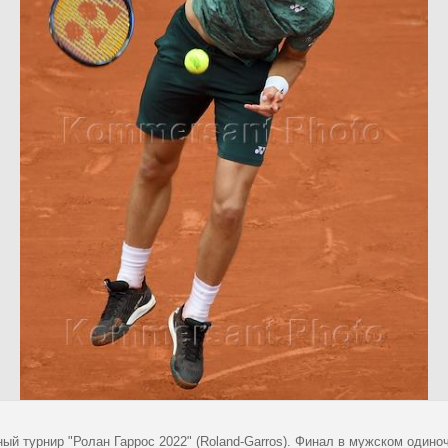
ный турнир "Ролан Гаррос 2022" (Roland-Garros). Финал в мужском один