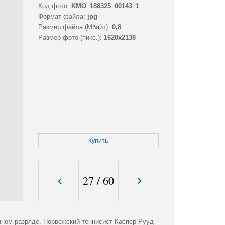
Код фото:
KMO_188325_00143_1
Формат файла:
jpg
Размер файла (Мбайт):
0,8
Размер фото (пикс.):
1620x2138
Купить
27
/
60
очном разряде. Норвежский теннисист Каспер Рууд