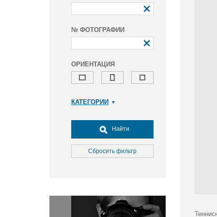
№ ФОТОГРАФИИ
ОРИЕНТАЦИЯ
КАТЕГОРИИ
Армия и ВПК
Досуг, туризм и отдых
Найти
Культура
Медицина
Сбросить фильтр
Наука
Образование
Общество
Окружающая среда
Политика
Теннис