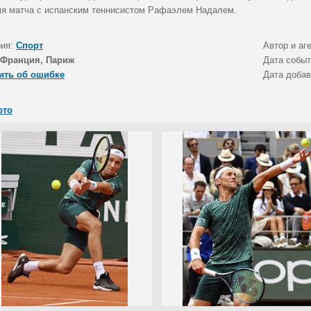
мя матча с испанским теннисистом Рафаэлем Надалем.
рия:
Спорт
Автор и аг
Франция, Париж
Дата собы
ить об ошибке
Дата доба
ото