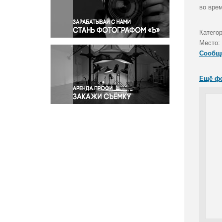
Правосудие
во вре
Происшествия и конфликты
Религия
Катего
Место:
Светская жизнь
Сообщ
Спорт
Экология
Ещё ф
Экономика и бизнес