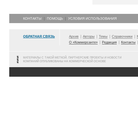
КОНТАКТЫ
ПОМОЩЬ
УСЛОВИЯ ИСПОЛЬЗОВАНИЯ
ОБРАТНАЯ СВЯЗЬ
Архив
Авторы
Темы
Справочники
О «Коммерсанте»
Редакция
Контакты
МАТЕРИАЛЫ С ТАКОЙ МЕТКОЙ, ПАРТНЕРСКИЕ ПРОЕКТЫ И НОВОСТИ
КОМПАНИЙ ОПУБЛИКОВАНЫ НА КОММЕРЧЕСКОЙ ОСНОВЕ