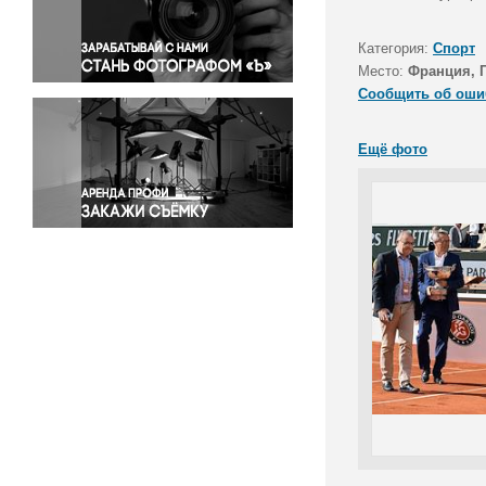
Правосудие
Происшествия и конфликты
Категория:
Спорт
Религия
Место:
Франция, 
Сообщить об оши
Светская жизнь
Спорт
Ещё фото
Экология
Экономика и бизнес