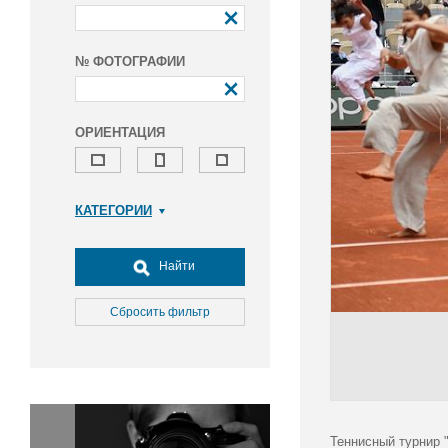
№ ФОТОГРАФИИ
ОРИЕНТАЦИЯ
КАТЕГОРИИ
Армия и ВПК
Досуг, туризм и отдых
Найти
Культура
Медицина
Сбросить фильтр
Наука
Образование
Общество
Окружающая среда
Политика
Теннисный турнир "