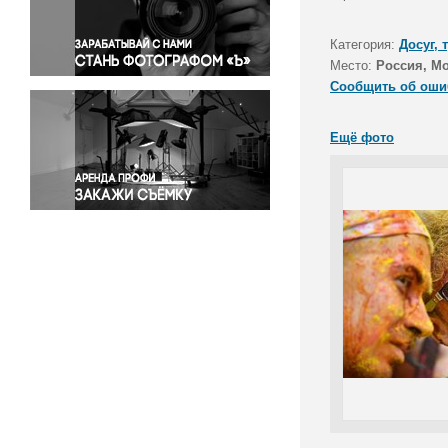
Правосудие
Происшествия и конфликты
Категория:
Досуг, 
Религия
Место:
Россия, М
Сообщить об оши
Светская жизнь
Спорт
Ещё фото
Экология
Экономика и бизнес