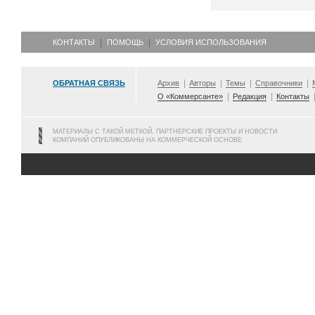
КОНТАКТЫ
ПОМОЩЬ
УСЛОВИЯ ИСПОЛЬЗОВАНИЯ
ОБРАТНАЯ СВЯЗЬ
Архив
Авторы
Темы
Справочники
О «Коммерсанте»
Редакция
Контакты
МАТЕРИАЛЫ С ТАКОЙ МЕТКОЙ, ПАРТНЕРСКИЕ ПРОЕКТЫ И НОВОСТИ
КОМПАНИЙ ОПУБЛИКОВАНЫ НА КОММЕРЧЕСКОЙ ОСНОВЕ