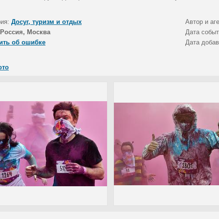
рия:
Досуг, туризм и отдых
Автор и аг
Россия, Москва
Дата собы
ить об ошибке
Дата доба
ото