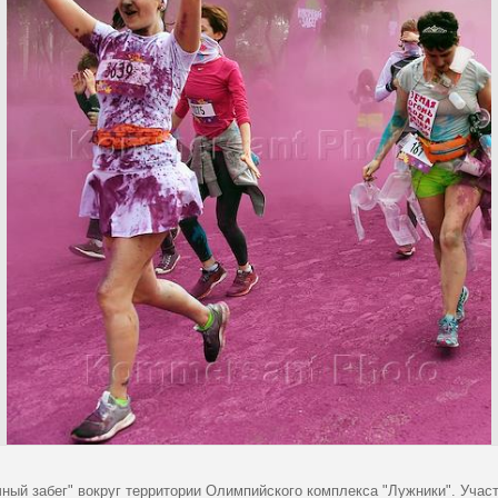
ный забег" вокруг территории Олимпийского комплекса "Лужники". Участ