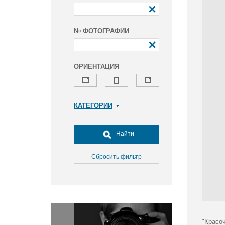
№ ФОТОГРАФИИ
ОРИЕНТАЦИЯ
КАТЕГОРИИ
Армия и ВПК
Досуг, туризм и отдых
Найти
Культура
Медицина
Сбросить фильтр
Наука
Образование
Общество
Окружающая среда
Политика
"Красоч