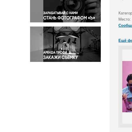
Правосудие
Происшествия и конфликты
Катего
Религия
Место:
Сообщ
Светская жизнь
Спорт
Ещё ф
Экология
Экономика и бизнес