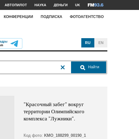
АВТОПИЛОТ
НАУКА
ДЕНЬГИ
UK
КОНФЕРЕНЦИИ
ПОДПИСКА
ФОТОАГЕНТСТВО
RU
EN
Найти
"Красочный забег" вокруг
территории Олимпийского
комплекса "Лужники".
Код фото:
KMO_188299_00190_1