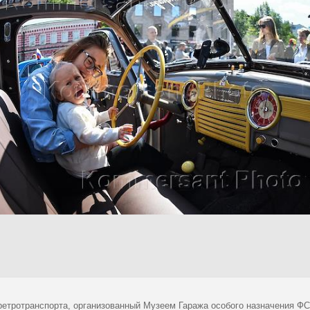
ретротранспорта, организованный Музеем Гаража особого назначения ФС