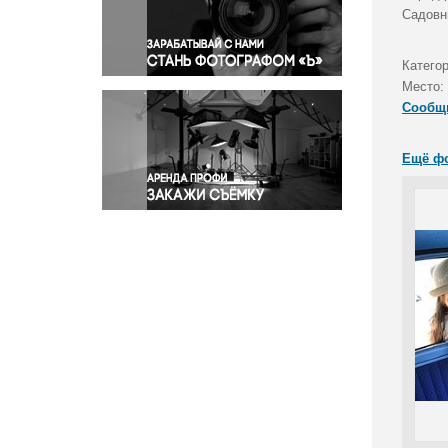
Правосудие
Садовн
Происшествия и конфликты
Религия
Катего
Место:
Светская жизнь
Сообщ
Спорт
Экология
Ещё ф
Экономика и бизнес