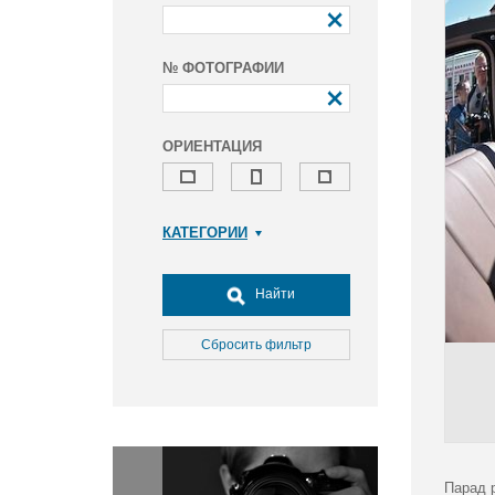
№ ФОТОГРАФИИ
ОРИЕНТАЦИЯ
КАТЕГОРИИ
Армия и ВПК
Досуг, туризм и отдых
Найти
Культура
Медицина
Сбросить фильтр
Наука
Образование
Общество
Окружающая среда
Политика
Парад 