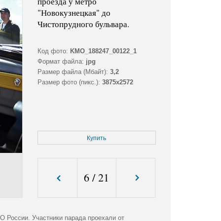
проезда у метро
"Новокузнецкая" до
Чистопрудного бульвара.
Код фото:
KMO_188247_00122_1
Формат файла:
jpg
Размер файла (Мбайт):
3,2
Размер фото (пикс.):
3875x2572
Купить
6
/
21
О России. Участники парада проехали от