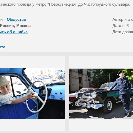
ического проезда у метро "Новокузнецкая" до Чистопрудного бульвара.
рия:
Общество
Автор и аг
Россия, Москва
Дата собы
ить об ошибке
Дата доба
ото