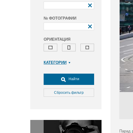
№ ФОТОГРАФИИ
ОРИЕНТАЦИЯ
КАТЕГОРИИ
Армия и ВПК
Досуг, туризм и отдых
Найти
Культура
Медицина
Сбросить фильтр
Наука
Образование
Общество
Окружающая среда
Политика
Парад 