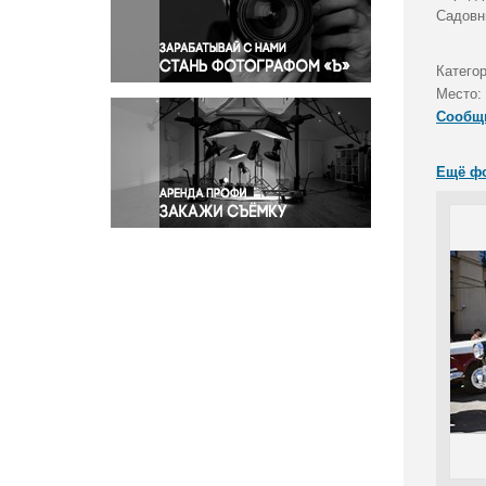
Правосудие
Садовн
Происшествия и конфликты
Религия
Катего
Место:
Светская жизнь
Сообщ
Спорт
Экология
Ещё ф
Экономика и бизнес