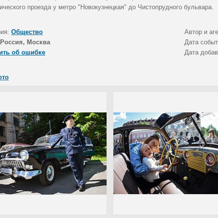
ического проезда у метро "Новокузнецкая" до Чистопрудного бульвара.
рия:
Общество
Автор и аг
Россия, Москва
Дата собы
ить об ошибке
Дата доба
ото