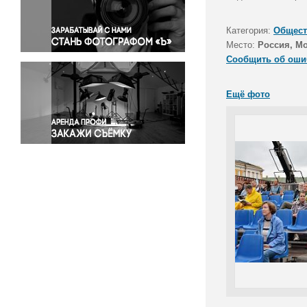
Правосудие
Происшествия и конфликты
Категория:
Общест
Религия
Место:
Россия, М
Сообщить об оши
Светская жизнь
Спорт
Ещё фото
Экология
Экономика и бизнес