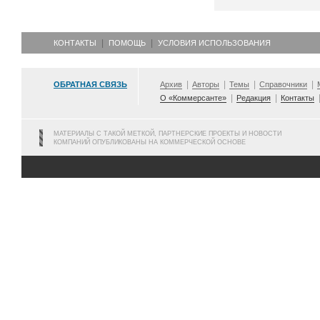
КОНТАКТЫ
ПОМОЩЬ
УСЛОВИЯ ИСПОЛЬЗОВАНИЯ
ОБРАТНАЯ СВЯЗЬ
Архив
Авторы
Темы
Справочники
О «Коммерсанте»
Редакция
Контакты
МАТЕРИАЛЫ С ТАКОЙ МЕТКОЙ, ПАРТНЕРСКИЕ ПРОЕКТЫ И НОВОСТИ
КОМПАНИЙ ОПУБЛИКОВАНЫ НА КОММЕРЧЕСКОЙ ОСНОВЕ