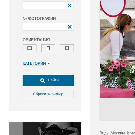
№ ФОТОГРАФИИ
ОРИЕНТАЦИЯ
КАТЕГОРИИ
Армия и ВПК
Досуг, туризм и отдых
Найти
Культура
Медицина
Сбросить фильтр
Наука
Образование
Общество
Окружающая среда
Политика
Виды Москвы. Крас