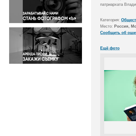
Правосудие
патриархата Влади
Происшествия и конфликты
Религия
Категория:
Общест
Место:
Россия, М
Светская жизнь
Сообщить об оши
Спорт
Экология
Ещё фото
Экономика и бизнес