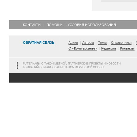
КОНТАКТЫ
ПОМОЩЬ
УСЛОВИЯ ИСПОЛЬЗОВАНИЯ
ОБРАТНАЯ СВЯЗЬ
Архив
Авторы
Темы
Справочники
О «Коммерсанте»
Редакция
Контакты
МАТЕРИАЛЫ С ТАКОЙ МЕТКОЙ, ПАРТНЕРСКИЕ ПРОЕКТЫ И НОВОСТИ
КОМПАНИЙ ОПУБЛИКОВАНЫ НА КОММЕРЧЕСКОЙ ОСНОВЕ