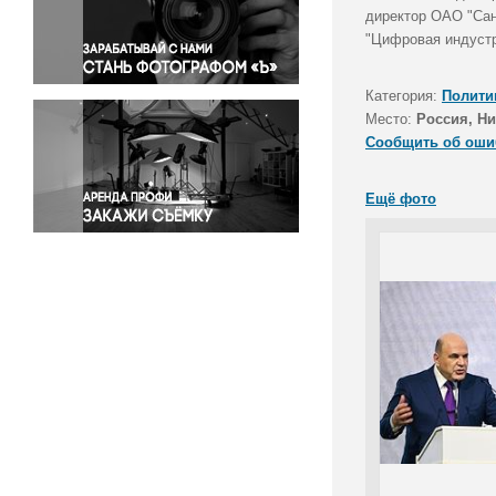
Правосудие
директор ОАО "Сан
"Цифровая индуст
Происшествия и конфликты
Религия
Категория:
Полити
Светская жизнь
Место:
Россия, Н
Спорт
Сообщить об оши
Экология
Экономика и бизнес
Ещё фото