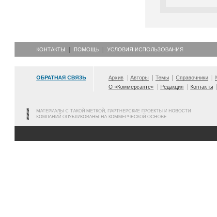
КОНТАКТЫ
ПОМОЩЬ
УСЛОВИЯ ИСПОЛЬЗОВАНИЯ
ОБРАТНАЯ СВЯЗЬ
Архив
Авторы
Темы
Справочники
О «Коммерсанте»
Редакция
Контакты
МАТЕРИАЛЫ С ТАКОЙ МЕТКОЙ, ПАРТНЕРСКИЕ ПРОЕКТЫ И НОВОСТИ
КОМПАНИЙ ОПУБЛИКОВАНЫ НА КОММЕРЧЕСКОЙ ОСНОВЕ