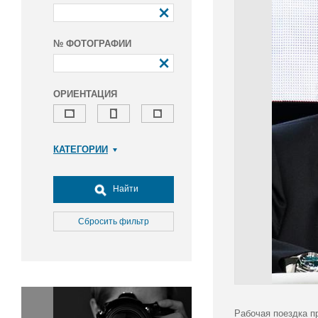
№ ФОТОГРАФИИ
ОРИЕНТАЦИЯ
КАТЕГОРИИ
Армия и ВПК
Досуг, туризм и отдых
Найти
Культура
Медицина
Сбросить фильтр
Наука
Образование
Общество
Окружающая среда
Политика
Рабочая поездка п