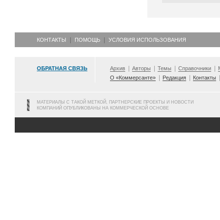
КОНТАКТЫ
ПОМОЩЬ
УСЛОВИЯ ИСПОЛЬЗОВАНИЯ
ОБРАТНАЯ СВЯЗЬ
Архив
Авторы
Темы
Справочники
О «Коммерсанте»
Редакция
Контакты
МАТЕРИАЛЫ С ТАКОЙ МЕТКОЙ, ПАРТНЕРСКИЕ ПРОЕКТЫ И НОВОСТИ
КОМПАНИЙ ОПУБЛИКОВАНЫ НА КОММЕРЧЕСКОЙ ОСНОВЕ