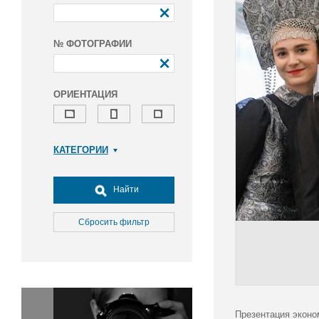
№ ФОТОГРАФИИ
ОРИЕНТАЦИЯ
КАТЕГОРИИ
Армия и ВПК
Досуг, туризм и отдых
Найти
Культура
Медицина
Сбросить фильтр
Наука
Образование
Общество
Окружающая среда
Политика
Презентация эконо