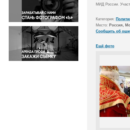
Правосудие
МИД России. Участ
Происшествия и конфликты
Религия
Категория:
Полити
Место:
Россия, М
Светская жизнь
Сообщить об оши
Спорт
Экология
Ещё фото
Экономика и бизнес