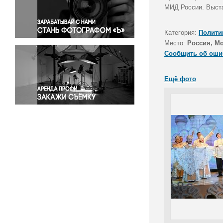
Правосудие
МИД России. Выста
Происшествия и конфликты
Религия
Категория:
Полити
Место:
Россия, М
Светская жизнь
Сообщить об оши
Спорт
Экология
Ещё фото
Экономика и бизнес