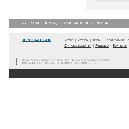
КОНТАКТЫ
ПОМОЩЬ
УСЛОВИЯ ИСПОЛЬЗОВАНИЯ
ОБРАТНАЯ СВЯЗЬ
Архив
Авторы
Темы
Справочники
О «Коммерсанте»
Редакция
Контакты
МАТЕРИАЛЫ С ТАКОЙ МЕТКОЙ, ПАРТНЕРСКИЕ ПРОЕКТЫ И НОВОСТИ
КОМПАНИЙ ОПУБЛИКОВАНЫ НА КОММЕРЧЕСКОЙ ОСНОВЕ