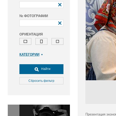
№ ФОТОГРАФИИ
ОРИЕНТАЦИЯ
КАТЕГОРИИ
Армия и ВПК
Досуг, туризм и отдых
Найти
Культура
Медицина
Сбросить фильтр
Наука
Образование
Общество
Окружающая среда
Политика
Презентация эконо