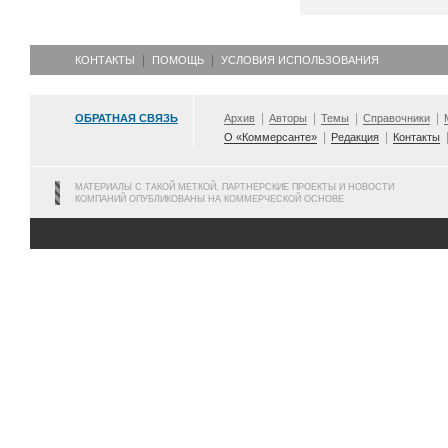
КОНТАКТЫ
ПОМОЩЬ
УСЛОВИЯ ИСПОЛЬЗОВАНИЯ
ОБРАТНАЯ СВЯЗЬ
Архив
Авторы
Темы
Справочники
О «Коммерсанте»
Редакция
Контакты
МАТЕРИАЛЫ С ТАКОЙ МЕТКОЙ, ПАРТНЕРСКИЕ ПРОЕКТЫ И НОВОСТИ
КОМПАНИЙ ОПУБЛИКОВАНЫ НА КОММЕРЧЕСКОЙ ОСНОВЕ