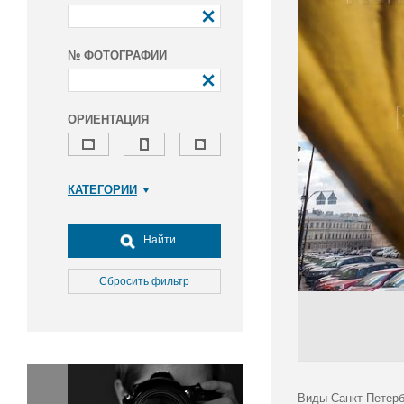
№ ФОТОГРАФИИ
ОРИЕНТАЦИЯ
КАТЕГОРИИ
Армия и ВПК
Досуг, туризм и отдых
Найти
Культура
Медицина
Сбросить фильтр
Наука
Образование
Общество
Окружающая среда
Политика
Виды Санкт-Петерб