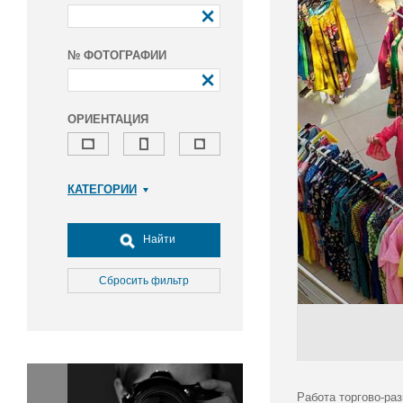
№ ФОТОГРАФИИ
ОРИЕНТАЦИЯ
КАТЕГОРИИ
Армия и ВПК
Досуг, туризм и отдых
Найти
Культура
Медицина
Сбросить фильтр
Наука
Образование
Общество
Окружающая среда
Политика
Работа торгово-ра