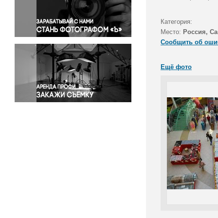
Правосудие
Происшествия и конфликты
Категория:
Религия
Место:
Россия, Са
Сообщить об оши
Светская жизнь
Спорт
Ещё фото
Экология
Экономика и бизнес