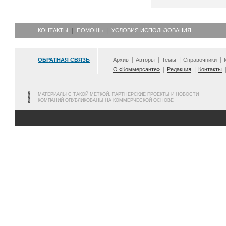
КОНТАКТЫ
ПОМОЩЬ
УСЛОВИЯ ИСПОЛЬЗОВАНИЯ
ОБРАТНАЯ СВЯЗЬ
Архив
Авторы
Темы
Справочники
О «Коммерсанте»
Редакция
Контакты
МАТЕРИАЛЫ С ТАКОЙ МЕТКОЙ, ПАРТНЕРСКИЕ ПРОЕКТЫ И НОВОСТИ
КОМПАНИЙ ОПУБЛИКОВАНЫ НА КОММЕРЧЕСКОЙ ОСНОВЕ